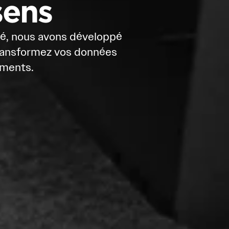
sens
té, nous avons développé 
 transformez vos données 
ements.