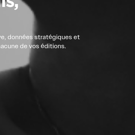
ive, données stratégiques et 
acune de vos éditions.