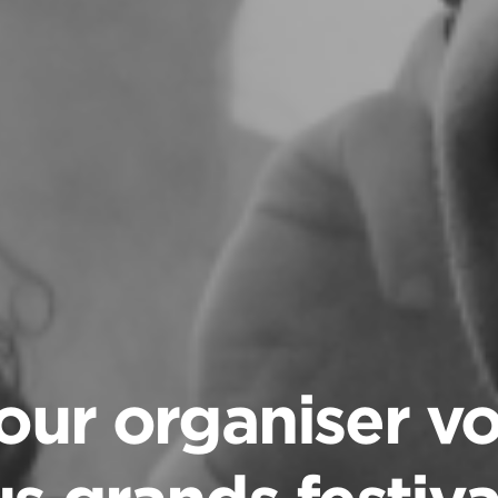
our organiser vo
s grands festival