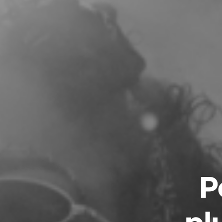
P
plu