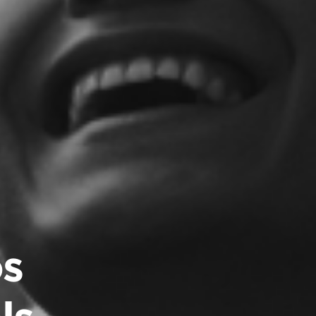
s 
s, 